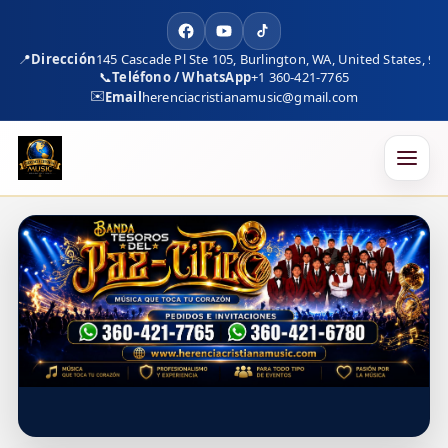
📍
Dirección
145 Cascade Pl Ste 105, Burlington, WA, United States, 98
📞
Teléfono / WhatsApp
+1 360-421-7765
✉️
Email
herenciacristianamusic@gmail.com