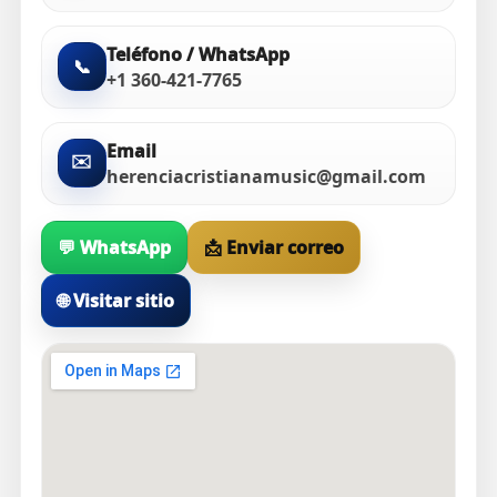
Teléfono / WhatsApp
📞
+1 360-421-7765
Email
✉️
herenciacristianamusic@gmail.com
💬 WhatsApp
📩 Enviar correo
🌐 Visitar sitio