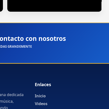
La Crucifixión (Cantó Mixteco)
ontacto con nosotros
VIDAS GRANDEMENTE
Enlaces
iana dedicada
Inicio
 música,
Videos
vando