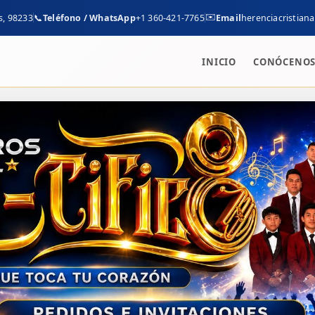
✉️
s, 98233
📞
Teléfono / WhatsApp
+1 360-421-7765
Email
herenciacristia
INICIO
CONÓCENO